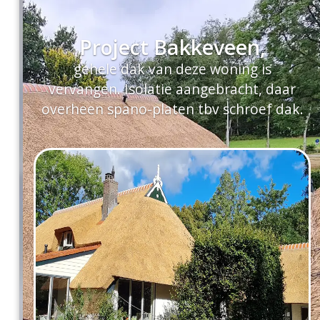
Project Bakkeveen,
gehele dak van deze woning is
vervangen. Isolatie aangebracht, daar
overheen spano-platen tbv schroef dak.