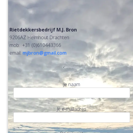
Rietdekkersbedrijf M.J. Bron
9206AZ Helmhout Drachten
mob: +31 (0)610443366
email:
mjbron@gmail.com
Je naam
Je e-mailadres